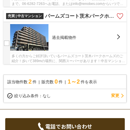
まで。06-6282-7263へお電話、またはinfo@renobes.comからいつでも
ご連絡下さい。茨木市エリアでの住まいなら、ゆ...
パームズコート茨木パークホームズ
売買 | 中古マンション
過去掲載物件
多くの方からご好評頂いているパームズコート茨木パークホームズのご
紹介！歩いて389mの場所に、関西スーパーがあります！中古マンション
を購入して優雅な生活を送りましょう！当社へ...
2
0
1～2
該当物件数
件
販売数
件
件を表示
変更
絞り込み条件：
なし
電話でお問い合わせ