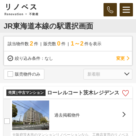
JR東海道本線の駅選択画面
2
0
1～2
該当物件数
件
販売数
件
件を表示
変更
絞り込み条件：
なし
販売物件のみ
ローレルコート茨木レジデンス
売買 | 中古マンション
過去掲載物件
大阪府茨木市のマンションリノベーションなら、工務店直営のリノベス