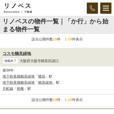
リノベスの物件一覧｜「か行」から始
まる物件一覧
該当公開件数
19
件
1-19
件表示
コスモ鶴見緑地
大阪府大阪市鶴見区諸口
掲載終了
築38年
地下鉄長堀鶴見緑地
「
横堤
」駅
地下鉄長堀鶴見緑地
「
鶴見緑地
」駅
片町線
「
徳庵
」駅
該当公開件数
19
件
1-19
件表示