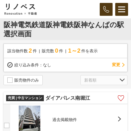
阪神電気鉄道阪神電鉄阪神なんばの駅
選択画面
2
0
1～2
該当物件数
件
販売数
件
件を表示
変更
絞り込み条件：
なし
販売物件のみ
ダイアパレス南堀江
売買 | 中古マンション
過去掲載物件