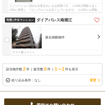
リノベーション済みの大変きれいなお部屋です。 ２LDKの間取りを１
LDKに変更し、リビングルームを広くしていますが、 ２LDKにも間取り
変更可能です。 １フロア２部屋のみの設計で、角...
ダイアパレス南堀江
売買 | 中古マンション
過去掲載物件
テスト棟コメント
2
0
1～2
該当物件数
件
販売数
件
件を表示
変更
絞り込み条件：
なし
電話でお問い合わせ