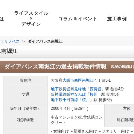
ライフスタイル
は
コラム＆イベント
施工事例
✕
デザイン
ン｜リノベス
>
ダイアパレス南堀江
ス南堀江
ダイアパレス南堀江
の過去掲載物件情報
現況の確認は
所在地
大阪府
大阪市西区
南堀江
４丁目3-1
地下鉄長堀鶴見緑地
「
西長堀
」駅 徒歩4分
交通
阪神電鉄阪神なんば
「
桜川
」駅 徒歩5分
地下鉄千日前線
「
桜川
」駅 徒歩6分
築年月（築年数）
2000年 4月 ( 築26年 )
方位
中古マンション/鉄骨鉄筋コン
種別/構造
所在階/階
クリート
女性向け
新婚さん向け
ファミリー向け