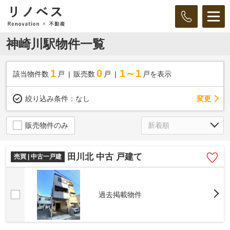
神崎川駅物件一覧
1
0
1～1
該当物件数
戸
販売数
戸
戸を表示
変更
絞り込み条件：
なし
販売物件のみ
田川北 中古 戸建て
売買 | 中古一戸建
過去掲載物件