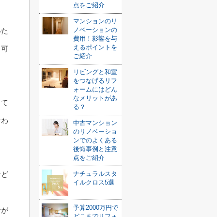
点をご紹介
マンションのリ
ノベーションの
いた
費用！影響を与
えるポイントを
る可
ご紹介
リビングと和室
をつなげるリフ
ォームにはどん
なメリットがあ
して
る？
なわ
中古マンション
のリノベーショ
ンでのよくある
後悔事例と注意
点をご紹介
など
ナチュラルスタ
イルクロス5選
予算2000万円で
音が
どこまでリフォ