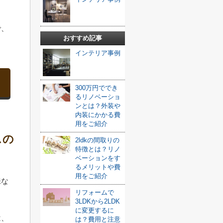
で、
おすすめ記事
インテリア事例
300万円ででき
るリノベーショ
ンとは？外装や
内装にかかる費
用をご紹介
スの
2ldkの間取りの
特徴とは？リノ
ベーションをす
るメリットや費
用をご紹介
味な
リフォームで
3LDKから2LDK
に変更するに
は、
は？費用と注意