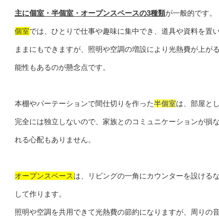
主に個室・半個室・オープンスペースの3種類
が一般的です。
個室
では、ひとりで仕事や趣味に集中でき、道具や資料を置
ままにもできますが、照明や空調の増設により光熱費が上が
能性もあるのが懸念点です。
本棚やパーテーションで間仕切りを作った
半個室
は、部屋と
完全には独立しないので、家族とのコミュニケーションが損
れる心配もありません。
オープンスペース
は、リビングの一角にカウンターを設ける
して作ります。
照明や空調を共用できて光熱費の節約になりますが、周りの