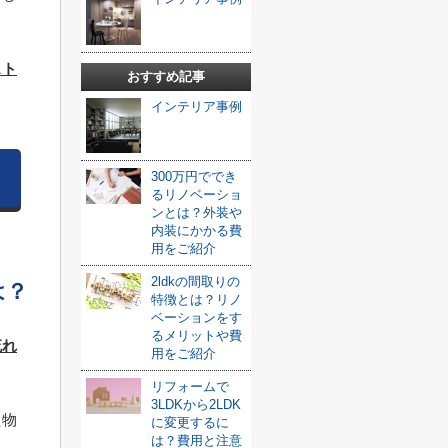
スト
おすすめ記事
。
インテリア事例
300万円ででき
るリノベーショ
ンとは？外装や
内装にかかる費
用をご紹介
2ldkの間取りの
は？
特徴とは？リノ
ベーションをす
るメリットや費
流れ
用をご紹介
リフォームで
3LDKから2LDK
た物
に変更するに
は？費用と注意