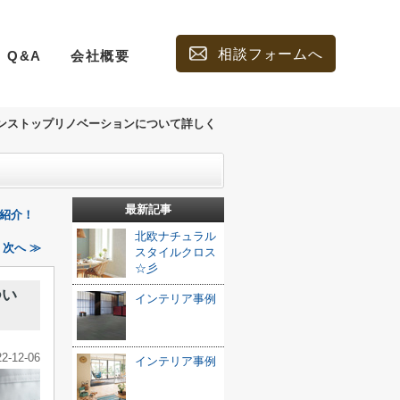
相談フォームへ
Q&A
会社概要
ンストップリノベーションについて詳しく
最新記事
紹介！
北欧ナチュラル
次へ ≫
スタイルクロス
☆彡
つい
インテリア事例
22-12-06
インテリア事例