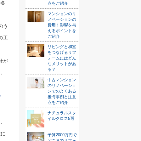
の各
点をご紹介
マンションのリ
ノベーションの
費用！影響を与
のう
えるポイントを
ご紹介
の工
リビングと和室
をつなげるリフ
ォームにはどん
社が
なメリットがあ
る？
す。
中古マンション
のリノベーショ
ンでのよくある
ト
後悔事例と注意
点をご紹介
ナチュラルスタ
イルクロス5選
と、
確に
予算2000万円で
どこまでリフォ