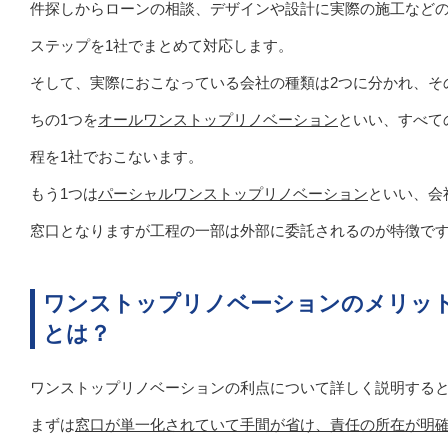
件探しからローンの相談、デザインや設計に実際の施工など
ステップを1社でまとめて対応します。
そして、実際におこなっている会社の種類は2つに分かれ、そ
ちの1つを
オールワンストップリノベーション
といい、すべて
程を1社でおこないます。
もう1つは
パーシャルワンストップリノベーション
といい、会
窓口となりますが工程の一部は外部に委託されるのが特徴で
ワンストップリノベーションのメリッ
とは？
ワンストップリノベーションの利点について詳しく説明する
まずは
窓口が単一化されていて手間が省け、責任の所在が明