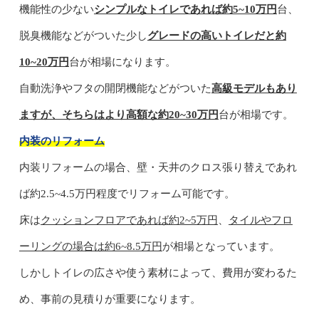
機能性の少ない
シンプルなトイレであれば約5~10万円
台、
脱臭機能などがついた少し
グレードの高いトイレだと約
10~20万円
台が相場になります。
自動洗浄やフタの開閉機能などがついた
高級モデルもあり
ますが、そちらはより高額な約20~30万円
台が相場です。
内装のリフォーム
内装リフォームの場合、壁・天井のクロス張り替えであれ
ば約2.5~4.5万円程度でリフォーム可能です。
床は
クッションフロアであれば約2~5万円
、
タイルやフロ
ーリングの場合は約6~8.5万円
が相場となっています。
しかしトイレの広さや使う素材によって、費用が変わるた
め、事前の見積りが重要になります。