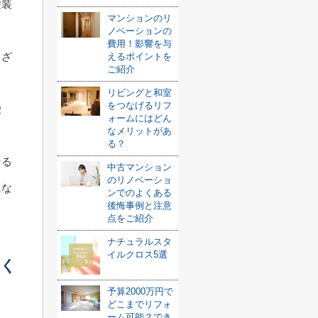
塗装
マンションのリ
ノベーションの
費用！影響を与
まざ
えるポイントを
ご紹介
リビングと和室
をつなげるリフ
撤
ォームにはどん
なメリットがあ
る？
なる
中古マンション
のリノベーショ
にな
ンでのよくある
後悔事例と注意
点をご紹介
ナチュラルスタ
イルクロス5選
いく
予算2000万円で
どこまでリフォ
ーム可能？でき