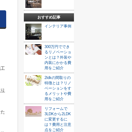
おすすめ記事
インテリア事例
300万円ででき
？
るリノベーショ
ンとは？外装や
内装にかかる費
施工
用をご紹介
2ldkの間取りの
特徴とは？リノ
ベーションをす
塗り
るメリットや費
用をご紹介
。
リフォームで
せた
3LDKから2LDK
に変更するに
は？費用と注意
点をご紹介