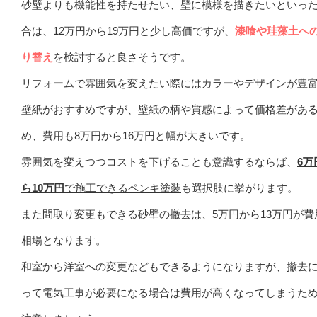
砂壁よりも機能性を持たせたい、壁に模様を描きたいといっ
合は、12万円から19万円と少し高価ですが、
漆喰や珪藻土へ
り替え
を検討すると良さそうです。
リフォームで雰囲気を変えたい際にはカラーやデザインが豊
壁紙がおすすめですが、壁紙の柄や質感によって価格差があ
め、費用も8万円から16万円と幅が大きいです。
雰囲気を変えつつコストを下げることも意識するならば、
6万
ら10万円
で施工できるペンキ塗装
も選択肢に挙がります。
また間取り変更もできる砂壁の撤去は、5万円から13万円が費
相場となります。
和室から洋室への変更などもできるようになりますが、撤去
って電気工事が必要になる場合は費用が高くなってしまうた